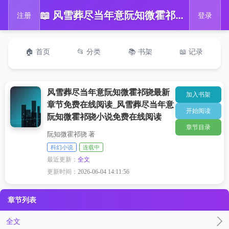
📖 风雪葬尽当年意阮知微霍祁骁最新章节免费在线阅读_风雪葬尽当年意阮知微霍祁骁小说免费在线阅读
注册
登录
🏠 首页
📂 分类
📚 书架
📖 记录
风雪葬尽当年意阮知微霍祁骁最新
加入书架
章节免费在线阅读_风雪葬尽当年意
开始阅读
阮知微霍祁骁小说免费在线阅读
章节目录
阮知微霍祁骁 著
科幻小说
连载中
最近更新：
全文
更新时间：
2026-06-04 14:11:56
章节列表
全文