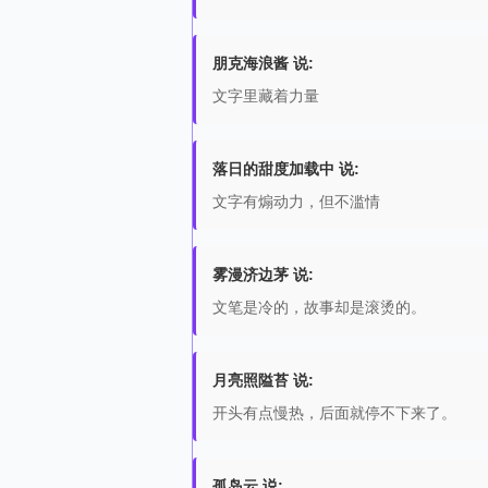
朋克海浪酱 说:
文字里藏着力量
落日的甜度加载中 说:
文字有煽动力，但不滥情
雾漫济边茅 说:
文笔是冷的，故事却是滚烫的。
月亮照隘苔 说:
开头有点慢热，后面就停不下来了。
孤岛云 说: