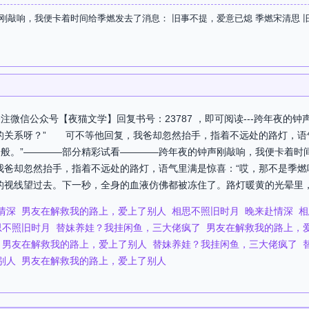
刚敲响，我便卡着时间给季燃发去了消息： 旧事不提，爱意已熄 季燃宋清思 
微信公众号【夜猫文学】回复书号：23787 ，即可阅读---跨年夜的
的关系呀？” 可不等他回复，我爸却忽然抬手，指着不远处的路灯，语
般。”————部分精彩试看————跨年夜的钟声刚敲响，我便卡着时
我爸却忽然抬手，指着不远处的路灯，语气里满是惊喜：“哎，那不是季
的视线望过去。下一秒，全身的血液仿佛都被冻住了。路灯暖黄的光晕里，季
情深
男友在解救我的路上，爱上了别人
相思不照旧时月
晚来赴情深
相
思不照旧时月
替妹养娃？我挂闲鱼，三大佬疯了
男友在解救我的路上，
男友在解救我的路上，爱上了别人
替妹养娃？我挂闲鱼，三大佬疯了
别人
男友在解救我的路上，爱上了别人