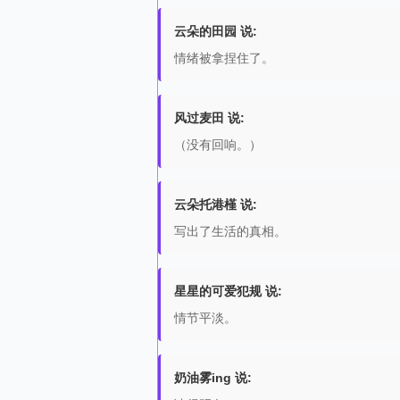
云朵的田园 说:
情绪被拿捏住了。
风过麦田 说:
（没有回响。）
云朵托港槿 说:
写出了生活的真相。
星星的可爱犯规 说:
情节平淡。
奶油雾ing 说: