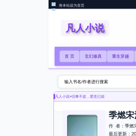
将本站设为首页
凡人小说
首 页
玄幻修真
重生穿越
凡人小说
>
旧事不提，爱意已熄
季燃宋
作 者：季燃
最后更新：2026-