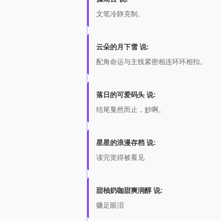
文笔冷静克制。
云朵的月下雪 说:
配角命运与主线紧密相连环环相扣。
落日的可爱码头 说:
结尾戛然而止，妙啊。
星星的浪漫存档 说:
读完觉得被看见
甜柚奶咖甜爽润醇 说:
赚足眼泪