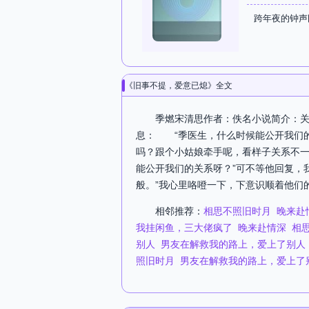
跨年夜的钟声
《旧事不提，爱意已熄》全文
季燃宋清思作者：佚名小说简介：关注
息： “季医生，什么时候能公开我们
吗？跟个小姑娘牵手呢，看样子关系不一
能公开我们的关系呀？”可不等他回复，
般。”我心里咯噔一下，下意识顺着他们
相邻推荐：
相思不照旧时月
晚来赴
我挂闲鱼，三大佬疯了
晚来赴情深
相
别人
男友在解救我的路上，爱上了别人
照旧时月
男友在解救我的路上，爱上了