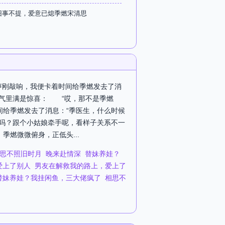
旧事不提，爱意已熄季燃宋清思
钟声刚敲响，我便卡着时间给季燃发去了消
气里满是惊喜： “哎，那不是季燃
间给季燃发去了消息：“季医生，什么时候
燃吗？跟个小姑娘牵手呢，看样子关系不一
燃微微俯身，正低头...
思不照旧时月
晚来赴情深
替妹养娃？
爱上了别人
男友在解救我的路上，爱上了
替妹养娃？我挂闲鱼，三大佬疯了
相思不