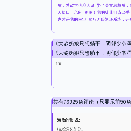
后，禁欲大佬崩人设
娶了美女总裁后，
天换日
反派们别闹！我的徒儿们该出手
家才是我的主业
唤醒万倍返还系统，开
《大龄奶娘只想躺平，阴郁少爷
《大龄奶娘只想躺平，阴郁少爷
全文
共有73925条评论（只显示前50
海盐的甜 说:
结尾悠长如叹。