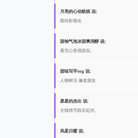
月亮的心动航线 说:
期待影视化
甜柚气泡冰甜爽润醇 说:
看完心里很踏实。
甜味写手ing 说:
人物鲜活 像老朋友
星星的杰出 说:
主线情节跌宕起伏。
风柔日暖 说: