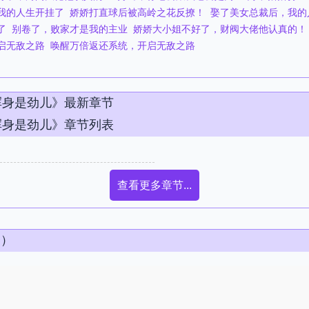
我的人生开挂了
娇娇打直球后被高岭之花反撩！
娶了美女总裁后，我的
了
别卷了，败家才是我的主业
娇娇大小姐不好了，财阀大佬他认真的！
启无敌之路
唤醒万倍返还系统，开启无敌之路
浑身是劲儿》最新章节
浑身是劲儿》章节列表
查看更多章节...
条）