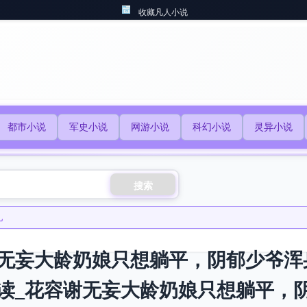
收藏凡人小说
都市小说
军史小说
网游小说
科幻小说
灵异小说
搜索
儿
无妄大龄奶娘只想躺平，阴郁少爷浑
读_花容谢无妄大龄奶娘只想躺平，