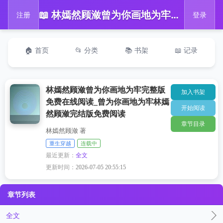
📖 林嫣然顾潋曾为你画地为牢完整版免费在线阅读_曾为你画地为牢林嫣然顾潋完结版免费阅读
注册
登录
🏠 首页
📂 分类
📚 书架
📖 记录
林嫣然顾潋曾为你画地为牢完整版
加入书架
免费在线阅读_曾为你画地为牢林嫣
开始阅读
然顾潋完结版免费阅读
章节目录
林嫣然顾潋 著
重生穿越
连载中
最近更新：
全文
更新时间：
2026-07-05 20:55:15
章节列表
全文