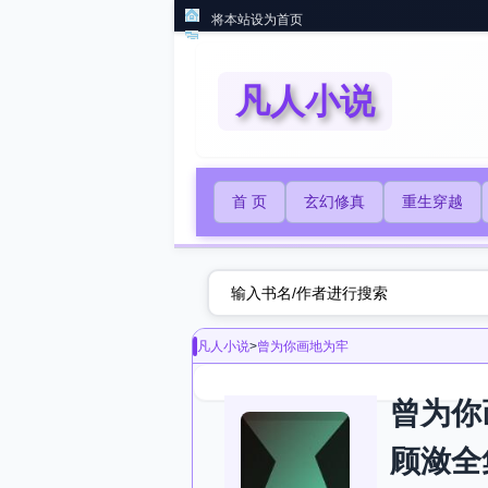
将本站设为首页
凡人小说
首 页
玄幻修真
重生穿越
凡人小说
>
曾为你画地为牢
曾为你
顾潋全