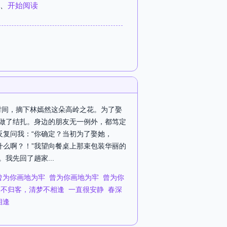
、
开始阅读
时间，摘下林嫣然这朵高岭之花。为了娶
院做了结扎。身边的朋友无一例外，都笃定
反复问我：“你确定？当初为了娶她，
为什么啊？！”我望向餐桌上那束包装华丽的
我先回了趟家...
曾为你画地为牢
曾为你画地为牢
曾为你
深不归客，清梦不相逢
一直很安静
春深
相逢