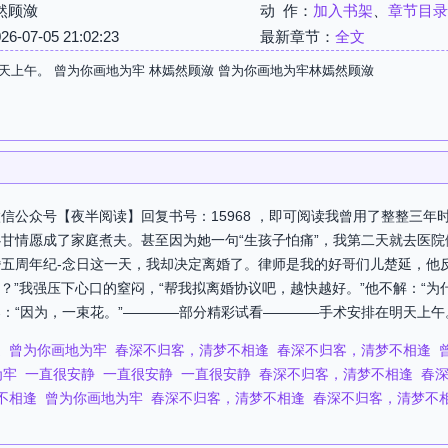
然顾潋
动 作：
加入书架
、
章节目录
07-05 21:02:23
最新章节：
全文
天上午。 曾为你画地为牢 林嫣然顾潋 曾为你画地为牢林嫣然顾潋
信公众号【夜半阅读】回复书号：15968 ，即可阅读我曾用了整整三年
甘情愿成了家庭煮夫。甚至因为她一句“生孩子怕痛”，我第二天就去医
五周年纪-念日这一天，我却决定离婚了。律师是我的好哥们儿楚延，他
说要离？”我强压下心口的窒闷，“帮我拟离婚协议吧，越快越好。”他不解：“
：“因为，一束花。”————部分精彩试看————手术安排在明天上午。
逢
曾为你画地为牢
春深不归客，清梦不相逢
春深不归客，清梦不相逢
为牢
一直很安静
一直很安静
一直很安静
春深不归客，清梦不相逢
春
不相逢
曾为你画地为牢
春深不归客，清梦不相逢
春深不归客，清梦不