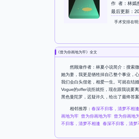
作 者：林嫣
最后更新：2026-
手术安排在明
《曾为你画地为牢》全文
然顾潋作者：林夏小说简介：搜索微
她为妻，我更是牺牲掉自己整个事业，心
我们会白头偕老，相爱一生。可就在结婚
Vogue的offer说拒就拒，现在跟我
黑色曼陀罗，迟疑许久，给出了最终答案
相邻推荐：
春深不归客，清梦不相
画地为牢
曾为你画地为牢
曾为你画地
不归客，清梦不相逢
春深不归客，清梦