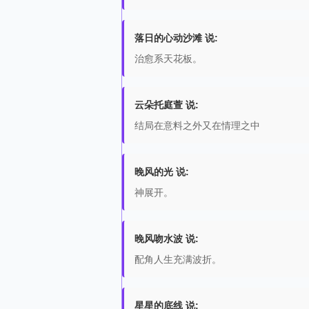
落日的心动沙滩 说:
治愈系天花板。
云朵托庭萱 说:
结局在意料之外又在情理之中
晚风的光 说:
神展开。
晚风吻水波 说:
配角人生充满波折。
星星的底线 说: