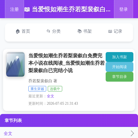
📖 当爱恨如潮生乔若梨裴叙白免费完本小说在线阅读_当爱恨如潮生乔若梨裴叙白已完结小说
注册
登录
🏠 首页
📂 分类
📚 书架
📖 记录
当爱恨如潮生乔若梨裴叙白免费完
加入书架
本小说在线阅读_当爱恨如潮生乔若
开始阅读
梨裴叙白已完结小说
章节目录
乔若梨裴叙白 著
重生穿越
连载中
最近更新：
全文
更新时间：
2026-07-05 21:31:43
章节列表
全文