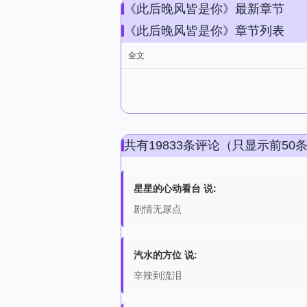
《此后晚风皆是你》最新章节
《此后晚风皆是你》章节列表
全文
共有19833条评论（只显示前50
星星的心动看台 说:
剧情无尿点
汽水的方位 说:
辛辣到流泪