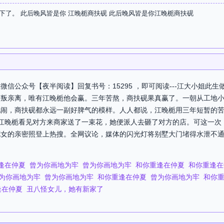
下了。 此后晚风皆是你 江晚栀商扶砚 此后晚风皆是你江晚栀商扶砚
信公众号【夜半阅读】回复书号：15295 ，即可阅读---江大小姐此
众叛亲离，唯有江晚栀他会赢。三年苦熬，商扶砚果真赢了。一朝从工地
她闹，商扶砚都永远一副好脾气的模样。人人都说，江晚栀用三年短暂的
，江晚栀看见对方来商家送了一束花，她便派人去砸了对方的店。可这一次
花女的亲密照登上热搜。全网议论，媒体的闪光灯将别墅大门堵得水泄不
逢在仲夏
曾为你画地为牢
曾为你画地为牢
和你重逢在仲夏
和你重逢在
为你画地为牢
曾为你画地为牢
和你重逢在仲夏
曾为你画地为牢
和你
逢在仲夏
丑八怪女儿，她有新家了