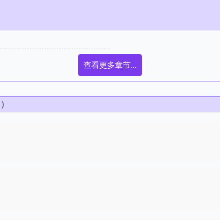
查看更多章节...
条）