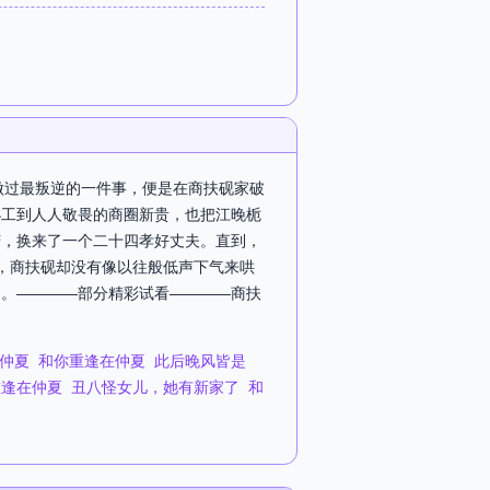
生做过最叛逆的一件事，便是在商扶砚家破
小工到人人敬畏的商圈新贵，也把江晚栀
苦，换来了一个二十四孝好丈夫。直到，
，商扶砚却没有像以往般低声下气来哄
通。————部分精彩试看————商扶
仲夏
和你重逢在仲夏
此后晚风皆是
重逢在仲夏
丑八怪女儿，她有新家了
和