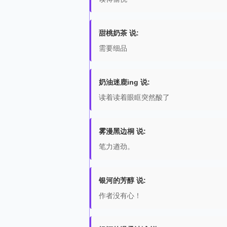
甜桃奶茶 说:
需要细品
奶油迷鹿ing 说:
读着读着眼眶突然酸了
雾漫黑边桐 说:
笔力遒劲。
银河的芳醇 说:
作者没有心！