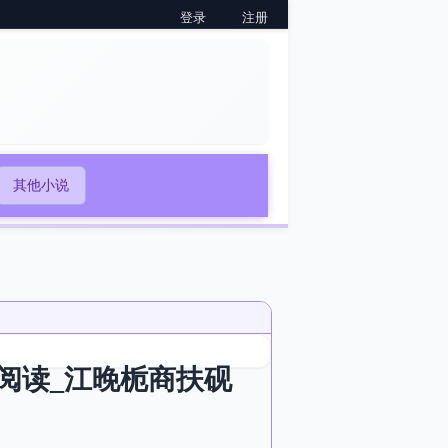
登录
注册
其他小说
阅读_江晚栀商扶砚