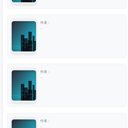
作者：
...
作者：
...
作者：
...