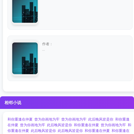
作者：
...
相邻小说
和你重逢在仲夏
曾为你画地为牢
曾为你画地为牢
此后晚风皆是你
和你重逢
在仲夏
曾为你画地为牢
此后晚风皆是你
和你重逢在仲夏
曾为你画地为牢
和
你重逢在仲夏
此后晚风皆是你
此后晚风皆是你
和你重逢在仲夏
和你重逢在