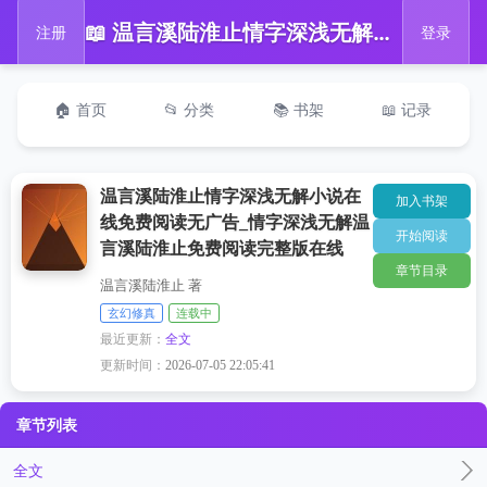
📖 温言溪陆淮止情字深浅无解小说在线免费阅读无广告_情字深浅无解温言溪陆淮止免费阅读完整版在线
注册
登录
🏠 首页
📂 分类
📚 书架
📖 记录
温言溪陆淮止情字深浅无解小说在
加入书架
线免费阅读无广告_情字深浅无解温
开始阅读
言溪陆淮止免费阅读完整版在线
章节目录
温言溪陆淮止 著
玄幻修真
连载中
最近更新：
全文
更新时间：
2026-07-05 22:05:41
章节列表
全文