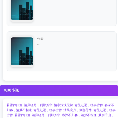
作者：
...
相邻小说
暮雪葬归途
清风晓月，刹那芳华
情字深浅无解
青芜赴远，往事皆休
春深不
归客，清梦不相逢
青芜赴远，往事皆休
清风晓月，刹那芳华
青芜赴远，往事
皆休
暮雪葬归途
清风晓月，刹那芳华
春深不归客，清梦不相逢
梦别千山，