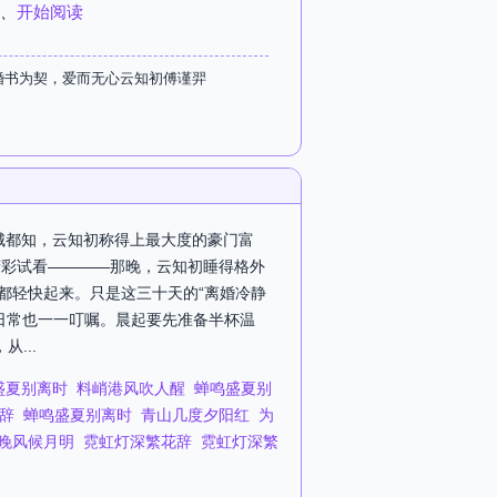
、
开始阅读
婚书为契，爱而无心云知初傅谨羿
港城都知，云知初称得上最大度的豪门富
精彩试看————那晚，云知初睡得格外
都轻快起来。只是这三十天的“离婚冷静
日常也一一叮嘱。晨起要先准备半杯温
...
盛夏别离时
料峭港风吹人醒
蝉鸣盛夏别
辞
蝉鸣盛夏别离时
青山几度夕阳红
为
晚风候月明
霓虹灯深繁花辞
霓虹灯深繁