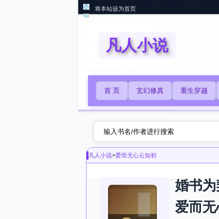
将本站设为首页
凡人小说
首 页
玄幻修真
重生穿越
凡人小说
>
爱而无心云知初
婚书为
爱而无