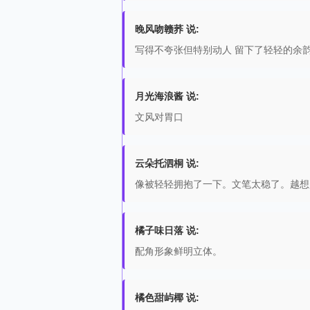
晚风吻赣荞 说:
写得不夸张但特别动人 留下了轻轻的余
月光海浪酱 说:
文风对胃口
云朵托泗桐 说:
像被轻轻拥抱了一下。文笔太稳了。越想
橘子味日落 说:
配角形象鲜明立体。
橘色甜屿椰 说: