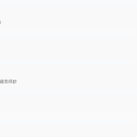
韵
越觉得妙