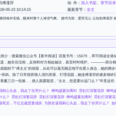
初傅谨羿
动 作：
加入书架
、
章节目录
05-23 10:14:15
最新章节：
全文
睡得格外安稳，醒来时整个人神清气爽。 婚书为契，爱而无心 云知初傅谨羿 
说简介：搜索微信公众号【夜半阅读】回复书号：15679 ，即可阅读全
纯遥，她非但没闹，反倒和对方相处融洽，甚至时时维护。————部分
就能卸下“傅太太”的假面，从此可以毫无顾忌地守在爱人身边，她的脚步
一班岗。除了日常指挥佣人清扫房屋、打理花园，她连傅谨羿的诸多细碎
三日一轮换......佣人面露疑惑，“太太，您是要出远门么？”毕竟这些，从
我剜心头血，我走了你哭什么？
蝉鸣盛夏别离时
霓虹灯深繁花辞
蝉鸣
什么？
霓虹灯深繁花辞
霓虹灯深繁花辞
蝉鸣盛夏别离时
霓虹灯深繁花
假死后，千亿总裁思妻成疾
为新欢逼我剜心头血，我走了你哭什么？
如