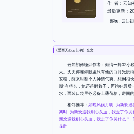
作 者：云知
最后更新：2026-
那晚，云知初
《爱而无心云知初》全文
云知初傅谨羿作者：倾情一舞02小
太。丈夫傅谨羿眼里只有他的白月光阮
安稳，醒来时整个人神清气爽。想到很快
期”有些长，她还得耐着子，再站好最后
水，西装口袋里务必备上薄荷糖，房间的香薰
相邻推荐：
如晚风候月明
为新欢逼
离时
为新欢逼我剜心头血，我走了你哭
新欢逼我剜心头血，我走了你哭什么？
花辞