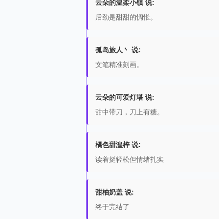
云朵的温柔小镇 说:
后劲是甜甜的惆怅。
孤岛旅人丶 说:
文笔精准刻画。
云朵的可爱灯塔 说:
甜中带刀，刀上有糖。
橘色甜湟梓 说:
读着挺轻松但情绪扎实
甜柚奶盖 说:
终于完结了