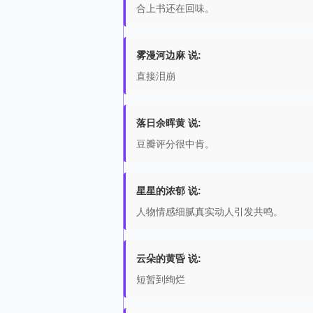
合上书还在回味。
雾漫河边麻 说:
直接泪崩
落日余晖黄 说:
豆瓣评分很中肯。
星星的浓郁 说:
人物情感细腻真实动人引发共鸣。
云朵的黄昏 说:
短暂到绚烂