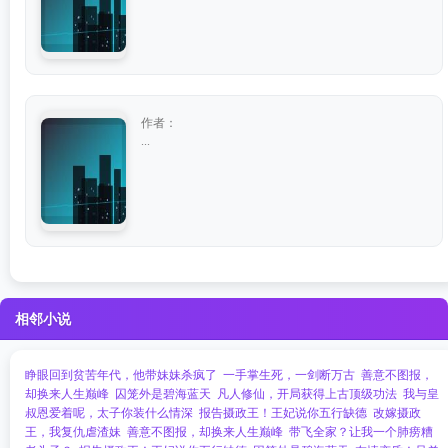
作者：
...
相邻小说
睁眼回到贫苦年代，他带妹妹杀疯了
一手掌生死，一剑断万古
善意不图报，
却换来人生巅峰
囚笼外是碧海蓝天
凡人修仙，开局获得上古顶级功法
我与皇
叔恩爱着呢，太子你装什么情深
报告摄政王！王妃说你五行缺德
改嫁摄政
王，我复仇虐渣妹
善意不图报，却换来人生巅峰
带飞全家？让我一个肺痨糟