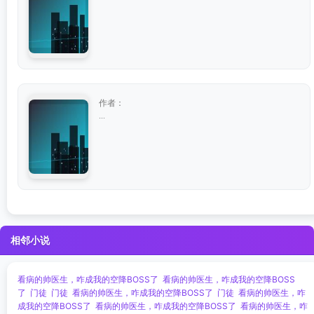
作者：
...
相邻小说
看病的帅医生，咋成我的空降BOSS了
看病的帅医生，咋成我的空降BOSS
了
门徒
门徒
看病的帅医生，咋成我的空降BOSS了
门徒
看病的帅医生，咋
成我的空降BOSS了
看病的帅医生，咋成我的空降BOSS了
看病的帅医生，咋