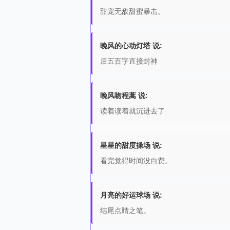
甜宠无敌甜蜜暴击。
晚风的心动灯塔 说:
后五百字直接封神
晚风吻程蒿 说:
读着读着就沉进去了
星星的甜度操场 说:
看完觉得时间没白费。
月亮的好运球场 说:
结尾点睛之笔。