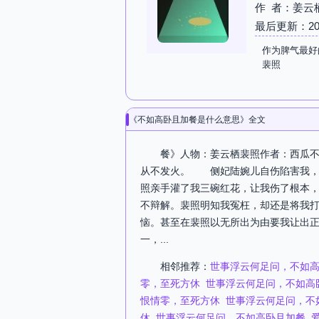
作 者：姜云
最后更新：2026-
作为脾气最好
裴照
《不如高卧且加餐是什么意思》全文
餐》人物：姜云栖裴照作者：西瓜不
从不发火。 侧妃陆婉儿自伤陷害我，
照亲手灌了我三碗红花，让我伤了根本
不辩解。裴照明知我冤枉，却还是将我
恼。甚至在裴照以无所出为由要我让出
一，...
相邻推荐：
世事浮云何足问，不如
零，至死方休
世事浮云何足问，不如高
恨情零，至死方休
世事浮云何足问，不
休
世事浮云何足问，不如高卧且加餐