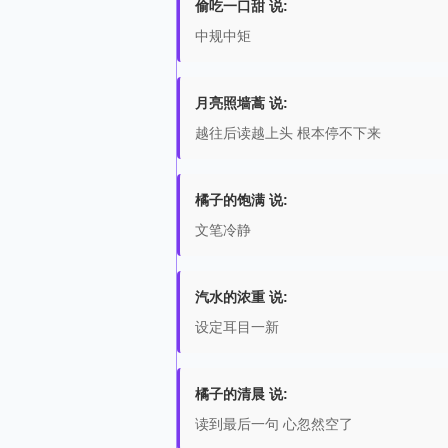
偷吃一口甜 说:
中规中矩
月亮照墙蒿 说:
越往后读越上头 根本停不下来
橘子的饱满 说:
文笔冷静
汽水的浓重 说:
设定耳目一新
橘子的清晨 说:
读到最后一句 心忽然空了