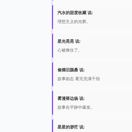
汽水的甜度收藏 说:
理想主义的光辉。
星光晃晃 说:
心被揪住了。
偷摘旧颍桑 说:
故事励志 看完充满干劲
雾漫驿边杨 说:
故事在平静中爆发。
星星的渺茫 说: