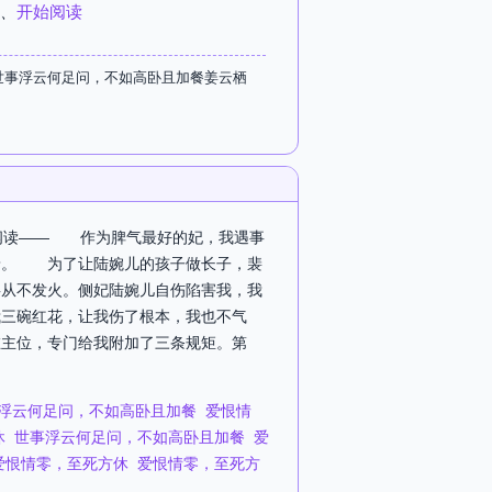
、
开始阅读
世事浮云何足问，不如高卧且加餐姜云栖
可阅读—— 作为脾气最好的妃，我遇事
着。 为了让陆婉儿的孩子做长子，裴
事从不发火。侧妃陆婉儿自伤陷害我，我
我三碗红花，让我伤了根本，我也不气
在主位，专门给我附加了三条规矩。第
浮云何足问，不如高卧且加餐
爱恨情
休
世事浮云何足问，不如高卧且加餐
爱
爱恨情零，至死方休
爱恨情零，至死方