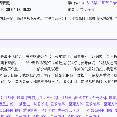
栖裴照
动 作：
加入书架
、
章节目录
06-04 13:46:08
最新章节：
全文
的太子妃，我遇事从不发火。 世事浮云何足问，不如高卧且加餐 姜云栖裴照 
是瓜小说简介：关注微信公众号【夜猫文学】回复书号：24590 ，即
我不辩解。 裴照明知我冤枉，却还是将我打得皮开肉绽，我默默忍
，我也不气恼。————部分精彩试看————作为脾气最好的妃，我遇
打得皮开肉绽，我默默忍着。为了让陆婉儿的孩子做长子，裴照亲手灌了
正妃之位，降为妾室，我也爽快答应了。退位那日，陆婉儿居高临下地坐
高卧且加餐
世事浮云何足问，不如高卧且加餐
爱恨情零，至死方休
世事
卧且加餐
一梦重生，与君长念
爱恨情零，至死方休
爱恨情零，至死方
如高卧且加餐
爱恨情零，至死方休
世事浮云何足问，不如高卧且加餐
爱恨情零，至死方休
爱恨情零，至死方休
爱恨情零，至死方休