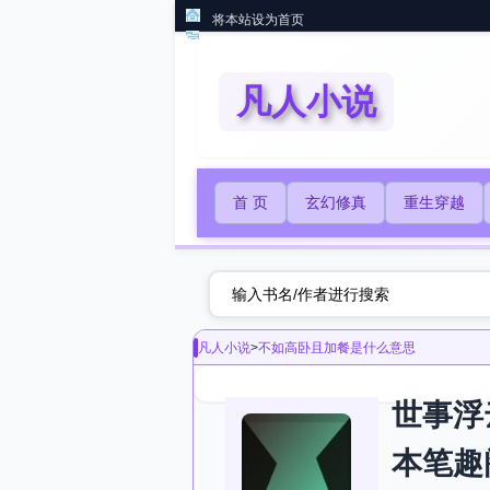
将本站设为首页
凡人小说
首 页
玄幻修真
重生穿越
凡人小说
>
不如高卧且加餐是什么意思
世事浮
本笔趣