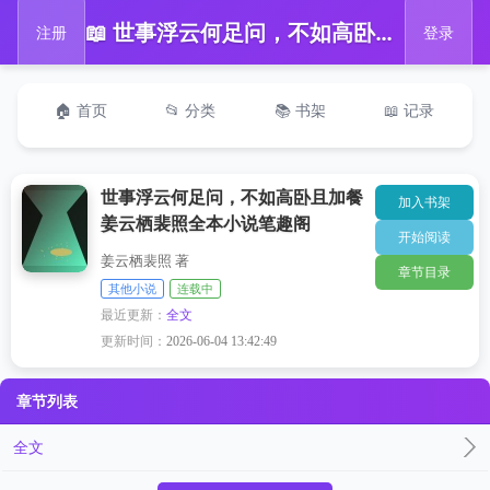
📖 世事浮云何足问，不如高卧且加餐姜云栖裴照全本小说笔趣阁
注册
登录
🏠 首页
📂 分类
📚 书架
📖 记录
世事浮云何足问，不如高卧且加餐
加入书架
姜云栖裴照全本小说笔趣阁
开始阅读
姜云栖裴照 著
章节目录
其他小说
连载中
最近更新：
全文
更新时间：
2026-06-04 13:42:49
章节列表
全文