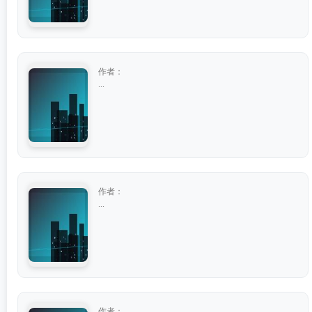
作者：
...
作者：
...
作者：