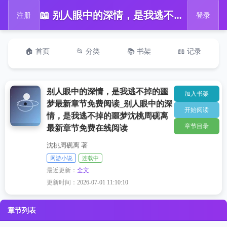
📖 别人眼中的深情，是我逃不掉的噩梦最新章节免费阅读_别人眼中的深情，是我逃不掉的噩梦沈桃周砚离最新章节免费在线阅读
注册
登录
🏠 首页
📂 分类
📚 书架
📖 记录
别人眼中的深情，是我逃不掉的噩
加入书架
梦最新章节免费阅读_别人眼中的深
开始阅读
情，是我逃不掉的噩梦沈桃周砚离
章节目录
最新章节免费在线阅读
沈桃周砚离 著
网游小说
连载中
最近更新：
全文
更新时间：
2026-07-01 11:10:10
章节列表