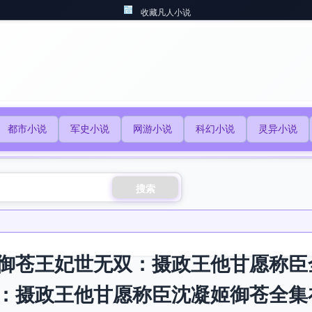
收藏凡人小说
都市小说
军史小说
网游小说
科幻小说
灵异小说
搜索
御苍王妃世无双：摄政王他甘愿称臣
：摄政王他甘愿称臣沈凝姬御苍全集