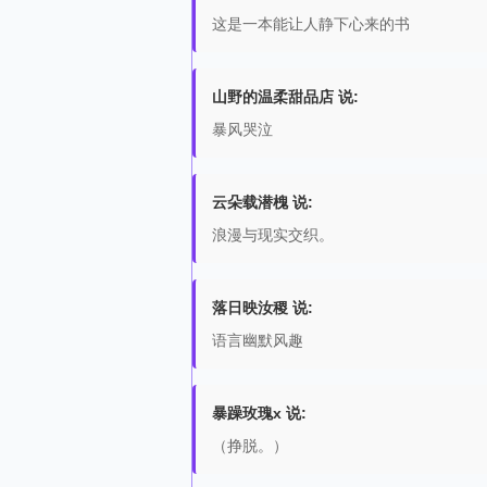
这是一本能让人静下心来的书
山野的温柔甜品店 说:
暴风哭泣
云朵载潜槐 说:
浪漫与现实交织。
落日映汝稷 说:
语言幽默风趣
暴躁玫瑰x 说:
（挣脱。）