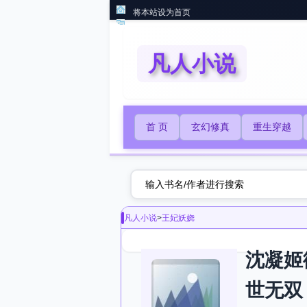
将本站设为首页
凡人小说
首 页
玄幻修真
重生穿越
凡人小说
>
王妃妖娆
沈凝姬
世无双