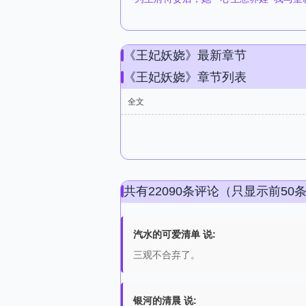
《王妃妖娆》最新章节
《王妃妖娆》章节列表
全文
共有22090条评论（只显示前50
汽水的可爱清单 说:
三观不合弃了。
银河的清晨 说: