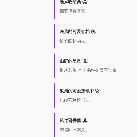
晚风吻陌桑 说:
细节增强真实
晚风的可爱存档 说:
情节曲折动人。
山野的星星 说:
怅然若失 合上书好久缓不过来
银河的可爱加载中 说:
已经安利给书友。
风过晋香飘 说:
结尾回归本真。