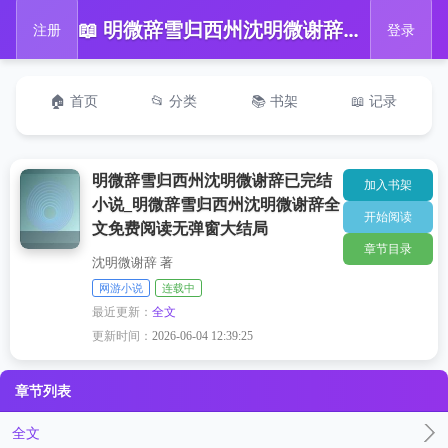
📖 明微辞雪归西州沈明微谢辞已完结小说_明微辞雪归西州沈明微谢辞全文免费阅读无弹窗大结局
注册
登录
🏠 首页
📂 分类
📚 书架
📖 记录
明微辞雪归西州沈明微谢辞已完结
加入书架
小说_明微辞雪归西州沈明微谢辞全
开始阅读
文免费阅读无弹窗大结局
章节目录
沈明微谢辞 著
网游小说
连载中
最近更新：
全文
更新时间：
2026-06-04 12:39:25
章节列表
全文