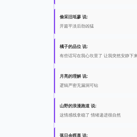
偷采旧坻蓼 说:
开篇平淡后劲凶猛
橘子的品位 说:
有些话写在我心坎里了 让我突然安静下
月亮的理解 说:
逻辑严密无漏洞可钻
山野的浪漫跑道 说:
这情感线拿稳了 情绪递进很自然
落日余晖喜 说: