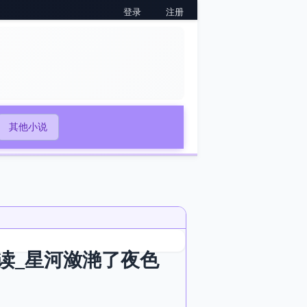
登录
注册
其他小说
读_星河潋滟了夜色