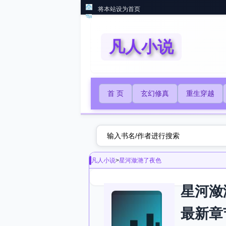
将本站设为首页
凡人小说
首 页
玄幻修真
重生穿越
凡人小说
>
星河潋滟了夜色
星河潋
最新章