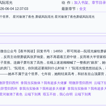
风阮瑶光
动 作：
加入书架
、
章节目录
06-04 12:37:03
最新章节：
全文
个世界。 星河潋滟了夜色 萧砚风阮瑶光 星河潋滟了夜色萧砚风阮瑶光
信公众号【夜半阅读】回复书号：14850 ，即可阅读---阮瑶光嫁给
人，反而主动替萧砚风张罗纳妾。她不再霸着王府中馈，反而将大半管家
子里推。连嫡子萧珩发了高热，在榻上迷迷糊糊喊了一整夜的“娘亲”，
的房门。“阮瑶光，你到底还要闹到什么时候？！”阮瑶光慢悠悠抬起头，
———她本不属于这个世界。七年前，她刚结束高考，和好友在山顶露营，等
微辞雪归西州
拿我当实验体？我有超多大佬爹
明微辞雪归西州
云端下
微辞雪归西州
拿我当实验体？我有超多大佬爹
拿我当实验体？我有超多
星河潋滟了夜色
云端下别离
瑕玉不拾，我心自明
云端下别离