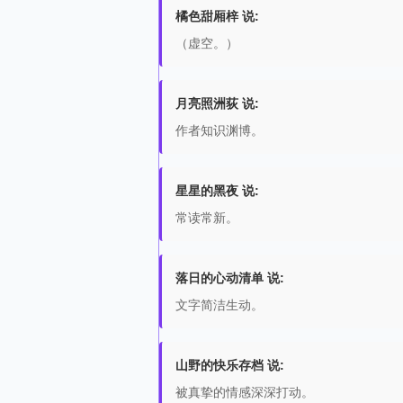
橘色甜厢梓 说:
（虚空。）
月亮照洲荻 说:
作者知识渊博。
星星的黑夜 说:
常读常新。
落日的心动清单 说:
文字简洁生动。
山野的快乐存档 说:
被真挚的情感深深打动。