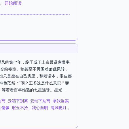
、
开始阅读
萧砚风的第七年，终于成了上京最贤惠懂事
权交给妾室。她甚至不再围着萧砚风转，
她也只是坐在自己房里，翻着话本，眼皮都
神色茫然：“闹？王爷这是什么意思？妾
着看百年难遇的七星连珠。星光...
别离
云端下别离
云端下别离
拿我当实
大佬爹
瑕玉不拾，我心自明
清风晓月，