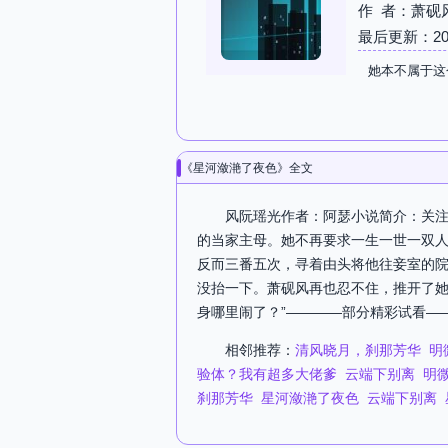
作 者：萧砚
最后更新：2026-
她本不属于这
《星河潋滟了夜色》全文
风阮瑶光作者：阿瑟小说简介：关注微
的当家主母。她不再要求一生一世一双
反而三番五次，寻着由头将他往妾室的院
没抬一下。萧砚风再也忍不住，推开了她
身哪里闹了？”————部分精彩试看—
相邻推荐：
清风晓月，刹那芳华
明
验体？我有超多大佬爹
云端下别离
明
刹那芳华
星河潋滟了夜色
云端下别离