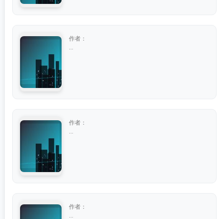
作者：
...
作者：
...
作者：
...