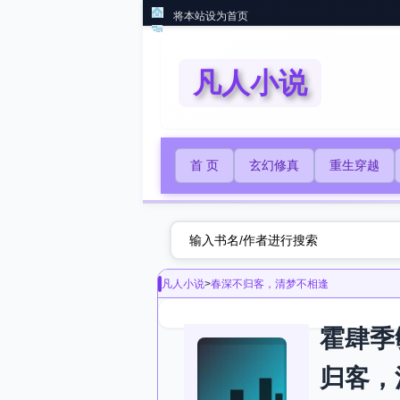
将本站设为首页
凡人小说
首 页
玄幻修真
重生穿越
凡人小说
>
春深不归客，清梦不相逢
霍肆季
归客，