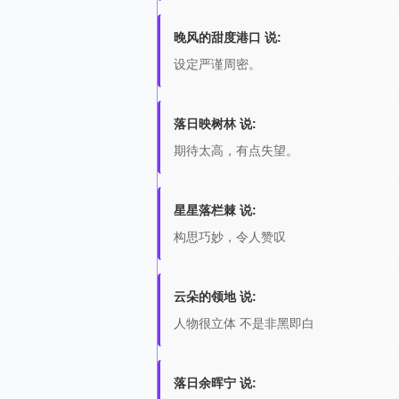
晚风的甜度港口 说:
设定严谨周密。
落日映树林 说:
期待太高，有点失望。
星星落栏棘 说:
构思巧妙，令人赞叹
云朵的领地 说:
人物很立体 不是非黑即白
落日余晖宁 说: