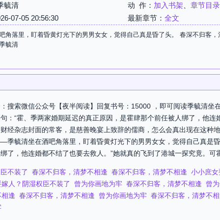
季毓清
动 作：
加入书架
、
章节目录
07-05 20:56:30
最新章节：
全文
吧角落里，盯着昏黄灯光下的男男女女，觉得自己真是昏了头。 春深不归客，清
季毓清
：搜索微信公众号【夜半阅读】回复书号：15000 ，即可阅读季毓清坐
句：“霍、季两家婚期延迟的真正原因，是霍肆那个前任被人绑了，他连
财经杂志封面的常客，是慈善晚宴上致辞的儒商，怎么会真出现在这种地
—季毓清坐在酒吧角落里，盯着昏黄灯光下的男男女女，觉得自己真是昏
绑了，他连婚都不结了也要去救人。”她就真的飞到了港城一探究竟。可霍肆
权臣不装了
春深不归客，清梦不相逢
春深不归客，清梦不相逢
小小庶女
要嫁人？阴湿权臣不装了
曾为你画地为牢
春深不归客，清梦不相逢
曾为
不相逢
春深不归客，清梦不相逢
曾为你画地为牢
春深不归客，清梦不相
牢