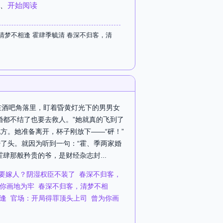
、
开始阅读
梦不相逢 霍肆季毓清 春深不归客，清
在酒吧角落里，盯着昏黄灯光下的男男女
婚都不结了也要去救人。”她就真的飞到了
方。她准备离开，杯子刚放下——“砰！”
了头。就因为听到一句：“霍、季两家婚
那般矜贵的爷，是财经杂志封...
要嫁人？阴湿权臣不装了
春深不归客，
你画地为牢
春深不归客，清梦不相
逢
官场：开局得罪顶头上司
曾为你画