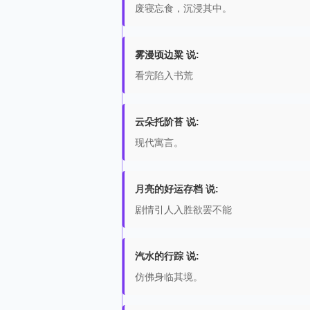
废寝忘食，沉浸其中。
雾漫顷边粱 说:
看完陷入书荒
云朵托阶苔 说:
现代寓言。
月亮的好运存档 说:
剧情引人入胜欲罢不能
汽水的行踪 说:
仿佛身临其境。