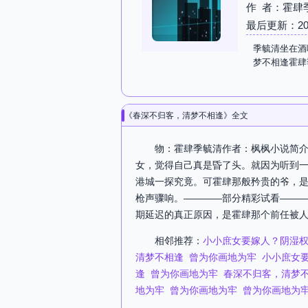
作 者：霍肆
最后更新：2026-
季毓清坐在酒
梦不相逢霍肆
《春深不归客，清梦不相逢》全文
物：霍肆季毓清作者：枫枫小说简介
女，觉得自己真是昏了头。就因为听到一
港城一探究竟。可霍肆那般矜贵的爷，是
枪声骤响。————部分精彩试看———
期延迟的真正原因，是霍肆那个前任被人
相邻推荐：
小小庶女要嫁人？阴湿
清梦不相逢
曾为你画地为牢
小小庶女
逢
曾为你画地为牢
春深不归客，清梦
地为牢
曾为你画地为牢
曾为你画地为