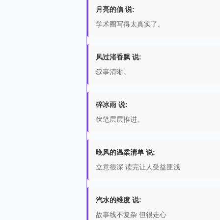
月亮的信 说:
学术圈写得太真实了。
风过渚香飘 说:
叙事清晰。
碎冰雨 说:
伏笔层层推进。
晚风的温柔清单 说:
立意很深 读完让人受益匪浅
汽水的维度 说:
故事线不复杂 但很走心