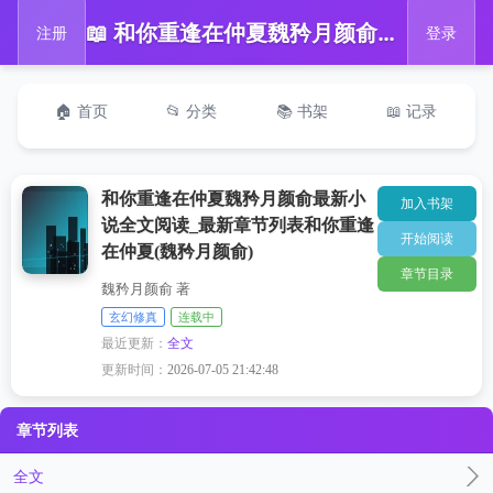
📖 和你重逢在仲夏魏矜月颜俞最新小说全文阅读_最新章节列表和你重逢在仲夏(魏矜月颜俞)
注册
登录
🏠 首页
📂 分类
📚 书架
📖 记录
和你重逢在仲夏魏矜月颜俞最新小
加入书架
说全文阅读_最新章节列表和你重逢
开始阅读
在仲夏(魏矜月颜俞)
章节目录
魏矜月颜俞 著
玄幻修真
连载中
最近更新：
全文
更新时间：
2026-07-05 21:42:48
章节列表
全文