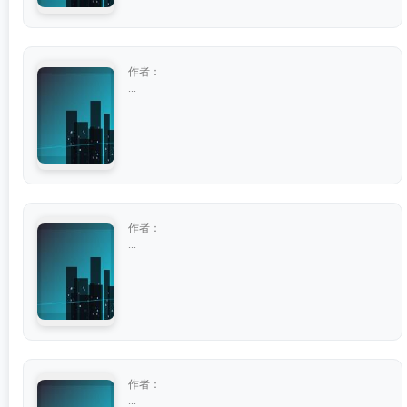
作者：
...
作者：
...
作者：
...