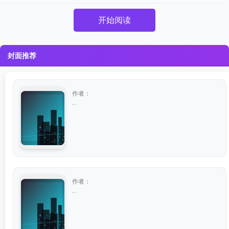
开始阅读
封面推荐
作者：
...
作者：
...