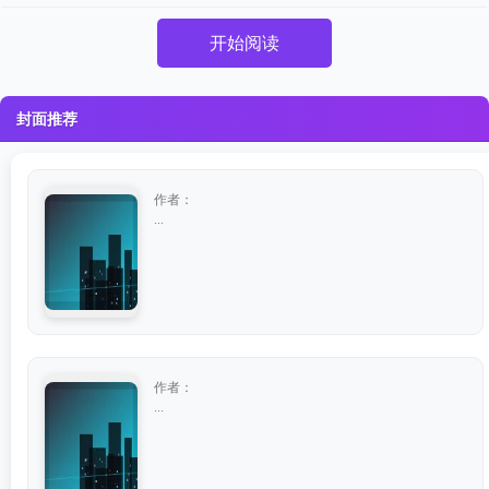
开始阅读
封面推荐
作者：
...
作者：
...