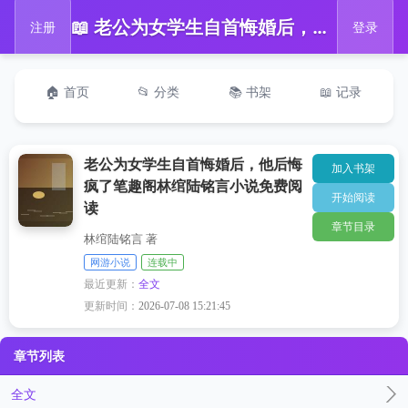
📖 老公为女学生自首悔婚后，他后悔疯了笔趣阁林绾陆铭言小说免费阅读
注册
登录
🏠 首页
📂 分类
📚 书架
📖 记录
老公为女学生自首悔婚后，他后悔
加入书架
疯了笔趣阁林绾陆铭言小说免费阅
开始阅读
读
章节目录
林绾陆铭言 著
网游小说
连载中
最近更新：
全文
更新时间：
2026-07-08 15:21:45
章节列表
全文