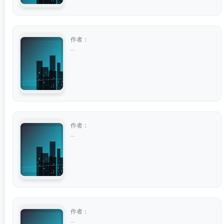
作者：
...
作者：
...
作者：
...