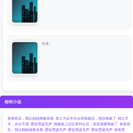
作者：
...
相邻小说
爸爸死后，我让妈妈身败名裂
老公为女学生自首悔婚后，他后悔疯了
桃之夭
夭，余生不渡
爱似雪迹无声
我被推上记忆审判台后，首富闺蜜悔疯了
爸爸死
后，我让妈妈身败名裂
爱似雪迹无声
爱似雪迹无声
爱似雪迹无声
爸爸死