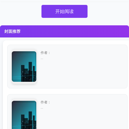
开始阅读
封面推荐
作者：
...
作者：
...