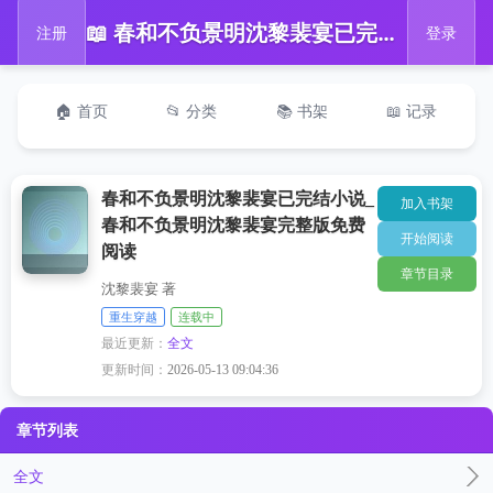
📖 春和不负景明沈黎裴宴已完结小说_春和不负景明沈黎裴宴完整版免费阅读
注册
登录
🏠 首页
📂 分类
📚 书架
📖 记录
春和不负景明沈黎裴宴已完结小说_
加入书架
春和不负景明沈黎裴宴完整版免费
开始阅读
阅读
章节目录
沈黎裴宴 著
重生穿越
连载中
最近更新：
全文
更新时间：
2026-05-13 09:04:36
章节列表
全文