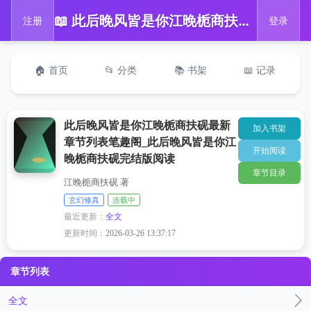
📖 此后晚风皆是你江晚栀商扶砚最新章节列表笔趣阁_此后晚风皆是你江晚栀商扶砚完结版阅读
注册
登录
🏠 首页
📂 分类
📚 书架
📖 记录
此后晚风皆是你江晚栀商扶砚最新
加入书架
章节列表笔趣阁_此后晚风皆是你江
开始阅读
晚栀商扶砚完结版阅读
章节目录
江晚栀商扶砚 著
玄幻修真
连载中
最近更新：
全文
更新时间：
2026-03-26 13:37:17
章节列表
全文