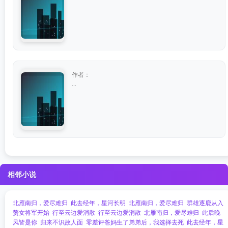
作者：
...
相邻小说
北雁南归，爱尽难归
此去经年，星河长明
北雁南归，爱尽难归
群雄逐鹿从入
赘女将军开始
行至云边爱消散
行至云边爱消散
北雁南归，爱尽难归
此后晚
风皆是你
归来不识故人面
零差评爸妈生了弟弟后，我选择去死
此去经年，星