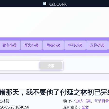
收藏凡人小说
都市小说
军史小说
网游小说
科幻小说
灵异小说
搜索
猪那天，我不要他了付延之林初已完
之林初
动 作：
加入书架
、
章节目录
05-26 18:40:56
最新章节：
全文