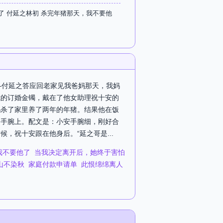
 付延之林初 杀完年猪那天，我不要他
—付延之答应回老家见我爸妈那天，我妈
我的订婚金镯，戴在了他女助理祝十安的
妈杀了家里养了两年的年猪。结果他在饭
的手腕上。配文是：小安手腕细，刚好合
祝十安跟在他身后。“延之哥是...
我不要他了
当我决定离开后，她终于害怕
山不染秋
家庭付款申请单
此恨绵绵离人