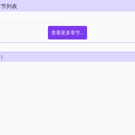
章节列表
查看更多章节...
条）