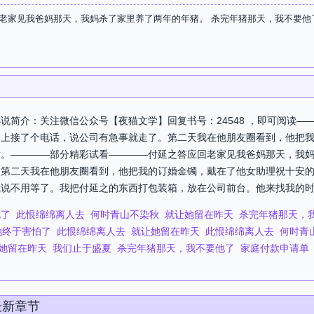
老家见我爸妈那天，我妈杀了家里养了两年的年猪。 杀完年猪那天，我不要他了
说简介：关注微信公众号【夜猫文学】回复书号：24548 ，即可阅读—
桌上接了个电话，说公司有急事就走了。第二天我在他朋友圈看到，他把
适。————部分精彩试看————付延之答应回老家见我爸妈那天，我
。第二天我在他朋友圈看到，他把我的订婚金镯，戴在了他女助理祝十安
说不用等了。我把付延之的东西打包装箱，放在公司前台。他来找我的时候，
他了
此恨绵绵离人去
何时青山不染秋
就让她留在昨天
杀完年猪那天，
她终于害怕了
此恨绵绵离人去
就让她留在昨天
此恨绵绵离人去
何时青
她留在昨天
我们止于盛夏
杀完年猪那天，我不要他了
家庭付款申请单
最新章节