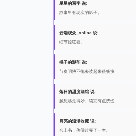
星星的写字 说:
故事里有现实的影子。
云端观众_online 说:
细节控狂喜。
橘子的渺茫 说:
节奏明快不拖沓读起来很畅快
落日的甜度酒馆 说:
越想越觉得妙。读完有点恍惚
月亮的浪漫收藏 说:
合上书，仿佛过完了一生。