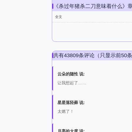
《杀过年猪杀二刀意味着什么》
全文
共有43809条评论（只显示前50
云朵的随性 说:
让我想起了……
星星落陉藓 说:
太燃了！
月亮的大度 说: