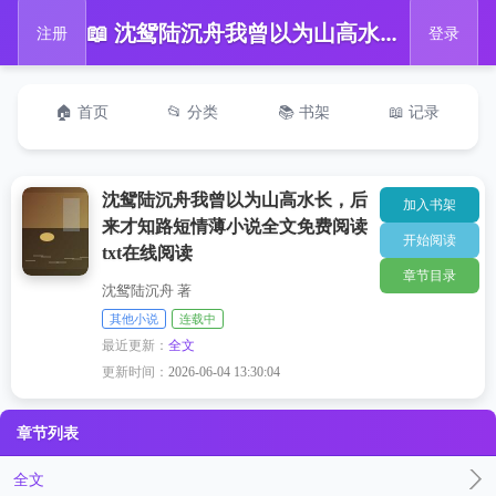
📖 沈鸳陆沉舟我曾以为山高水长，后来才知路短情薄小说全文免费阅读txt在线阅读
注册
登录
🏠 首页
📂 分类
📚 书架
📖 记录
沈鸳陆沉舟我曾以为山高水长，后
加入书架
来才知路短情薄小说全文免费阅读
开始阅读
txt在线阅读
章节目录
沈鸳陆沉舟 著
其他小说
连载中
最近更新：
全文
更新时间：
2026-06-04 13:30:04
章节列表
全文