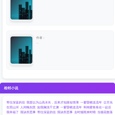
作者：
...
相邻小说
寄往深蓝的信
我曾以为山高水长，后来才知路短情薄
一窗昏晓送流年
尘尽光
生照山河
人间晚别意
如我搁浅千丈渊
一窗昏晓送流年
和闺蜜爸爸在一起后
我幸福了
我诀所思事
寄往深蓝的信
我诀所思事
去时烟雨来时晴
当烟花散落