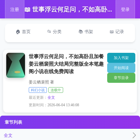
📖 世事浮云何足问，不如高卧且加餐姜云栖裴照大结局完整版全本笔趣阁小说在线免费阅读
注册
登录
🏠 首页
📂 分类
📚 书架
📖 记录
世事浮云何足问，不如高卧且加餐
加入书架
姜云栖裴照大结局完整版全本笔趣
开始阅读
阁小说在线免费阅读
章节目录
姜云栖裴照 著
科幻小说
连载中
最近更新：
全文
更新时间：
2026-06-04 13:46:08
章节列表
全文