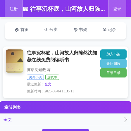
📖 往事沉杯底，山河故人归陈然沈知薇在线免费阅读听书
注册
登录
🏠 首页
📂 分类
📚 书架
📖 记录
往事沉杯底，山河故人归陈然沈知
加入书架
薇在线免费阅读听书
开始阅读
陈然沈知薇 著
章节目录
灵异小说
连载中
最近更新：
全文
更新时间：
2026-06-04 13:35:11
章节列表
全文