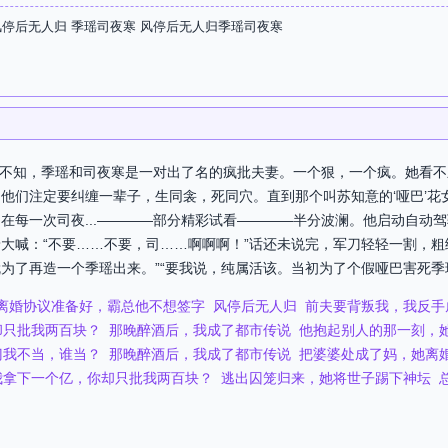
风停后无人归 季瑶司夜寒 风停后无人归季瑶司夜寒
人不知，季瑶和司夜寒是一对出了名的疯批夫妻。一个狠，一个疯。她看
他们注定要纠缠一辈子，生同衾，死同穴。直到那个叫苏知意的‘哑巴’花
在每一次司夜...————部分精彩试看————半分波澜。他启动自动
大喊：“不要……不要，司……啊啊啊！”话还未说完，军刀轻轻一割，
为了再造一个季瑶出来。”“要我说，纯属活该。当初为了个假哑巴害死季瑶
离婚协议准备好，霸总他不想签字
风停后无人归
前夫要背叛我，我反手
却只批我两百块？
那晚醉酒后，我成了都市传说
他抱起别人的那一刻，她输
门我不当，谁当？
那晚醉酒后，我成了都市传说
把婆婆处成了妈，她离
我拿下一个亿，你却只批我两百块？
逃出囚笼归来，她将世子踢下神坛