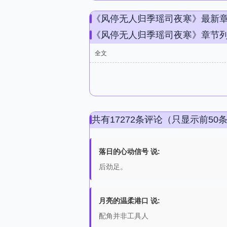
《风停无人归季瑶司夜寒》最新
《风停无人归季瑶司夜寒》章节
全文
共有17272条评论（只显示前50
落日的心动信号 说:
后劲足。
月亮的温柔港口 说:
配角并非工具人