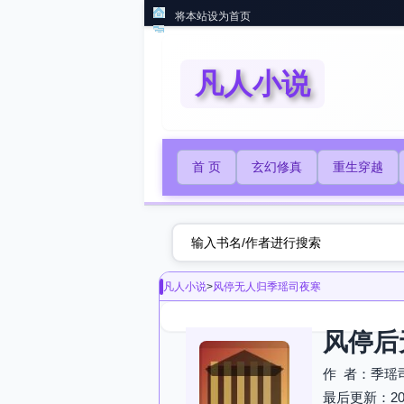
将本站设为首页
凡人小说
首 页
玄幻修真
重生穿越
凡人小说
>
风停无人归季瑶司夜寒
风停后
作 者：季瑶
最后更新：2025-