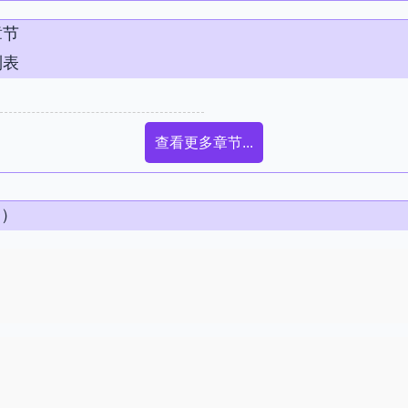
章节
列表
查看更多章节...
条）