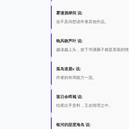
雾漫酒肆间 说:
迫不及待想读作者其他作品。
晚风吻芦叶 说:
越读越上头，放下书满脑子都是里面的情
孤岛迷鹿x 说:
作者的布局能力一流。
落日余晖褐 说:
结尾出乎意料，又在情理之中。
银河的甜度海岛 说: