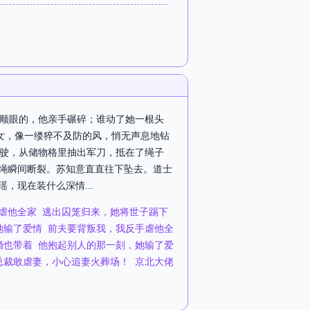
不顺眼的，他亲手碾碎；谁动了她一根头
女，像一缕猝不及防的风，悄无声息地钻
驾驶，从储物格里抽出军刀，抵在了绳子
粗绳瞬间断裂。苏知意直直往下坠去。道士
，现在装什么深情...
虐他全家
逃出囚笼归来，她将世子踢下
了爱情​​
前夫要背叛我，我反手虐他全
婚也带着
他抱起别人的那一刻，她输了爱
总裁敢虐妻，小心追妻火葬场！
京北大佬