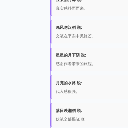
真实感扑面而来。
晚风吻汉稻 说:
文笔在平实中见锋芒。
星星的月下阴 说:
感谢作者带来的旅程。
月亮的水路 说:
代入感很强。
落日映湘稻 说:
伏笔全部揭晓 爽