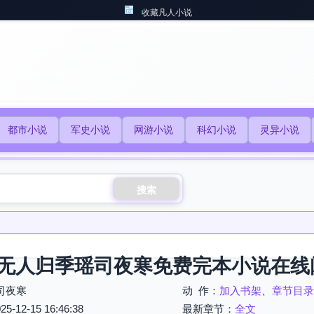
收藏凡人小说
都市小说
军史小说
网游小说
科幻小说
灵异小说
搜索
无人归季瑶司夜寒免费完本小说在线
司夜寒
动 作：
加入书架
、
章节目录
12-15 16:46:38
最新章节：
全文