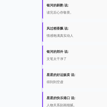
银河的斟酌 说:
读完后心存敬畏。
风过稻香飘 说:
情感饱满真实动人
银河的郊外 说:
文笔太干净了
星星的好运贩卖 说:
得到到空虚
星星的快乐港口 说:
人物关系刻画细腻。