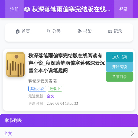
📖 秋深落笔雨偏寒完结版在线阅读有声小说_秋深落笔雨偏寒蒋铭深云沉雪全本小说笔趣阁
注册
登录
🏠 首页
📂 分类
📚 书架
📖 记录
秋深落笔雨偏寒完结版在线阅读有
加入书架
声小说_秋深落笔雨偏寒蒋铭深云沉
开始阅读
雪全本小说笔趣阁
章节目录
蒋铭深云沉雪 著
其他小说
连载中
最近更新：
全文
更新时间：
2026-06-04 13:05:33
章节列表
全文