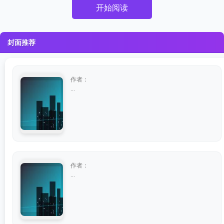
开始阅读
封面推荐
作者：
...
作者：
...