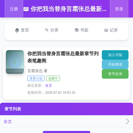
📖 你把我当替身言霜张总最新章节列表笔趣阁
注册
登录
🏠 首页
📂 分类
📚 书架
📖 记录
你把我当替身言霜张总最新章节列
加入书架
表笔趣阁
开始阅读
言霜张总 著
章节目录
灵异小说
连载中
最近更新：
全文
更新时间：
2026-07-01 10:03:16
章节列表
全文