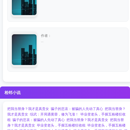
作者：
...
相邻小说
把我当替身？我才是真贵女
骗子的悲哀：被骗的人先动了真心
把我当替身？
我才是真贵女
综武：开局遇黄蓉，修为飞涨！
毕业变老头，手握五栋楼狂收
租
骗子的悲哀：被骗的人先动了真心
把我当替身？我才是真贵女
把我当替
身？我才是真贵女
毕业变老头，手握五栋楼狂收租
毕业变老头，手握五栋楼