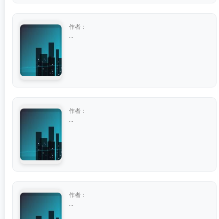
作者：
...
作者：
...
作者：
...