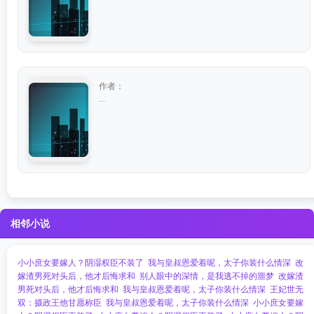
作者：
...
相邻小说
小小庶女要嫁人？阴湿权臣不装了
我与皇叔恩爱着呢，太子你装什么情深
改
嫁渣男死对头后，他才后悔求和
别人眼中的深情，是我逃不掉的噩梦
改嫁渣
男死对头后，他才后悔求和
我与皇叔恩爱着呢，太子你装什么情深
王妃世无
双：摄政王他甘愿称臣
我与皇叔恩爱着呢，太子你装什么情深
小小庶女要嫁