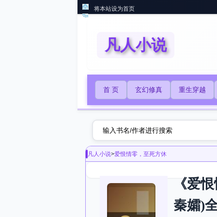
将本站设为首页
凡人小说
首 页
玄幻修真
重生穿越
凡人小说
>
爱恨情零，至死方休
《爱恨
秦孀)