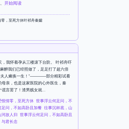
、
开始阅读
情零，至死方休叶祁舟秦孀
天，我怀着孕从三楼滚下台阶。 叶祁舟吓
的麻醉我们已经照做了，足足打了超六倍
夫人瘫痪一生！”————部分精彩试看
的母亲，也是这家医院的心外医生，秦
言罢了！渣男贱女就...
爱恨情零，至死方休
世事浮云何足问，不
何足问，不如高卧且加餐
往事沉杯底，山
山河故人归
世事浮云何足问，不如高卧且
，与君长念