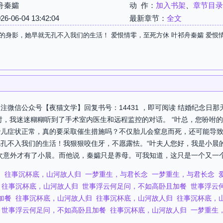
舟秦孀
动 作：
加入书架
、
章节目录
06-04 13:42:04
最新章节：
全文
的身影，她早就无孔不入我们的生活！ 爱恨情零，至死方休 叶祁舟秦孀 爱恨
注微信公众号【夜猫文学】回复书号：14431 ，即可阅读 结婚纪念日那
时，我迷迷糊糊听到了手术室内医生和远程监控的对话。 “叶总，您吩咐
儿症状正常，真的要采取催生措施吗？不仅胎儿会窒息而死，还可能导致
孔不入我们的生活！我狠狠咬住牙，不愿露怯。“叶夫人您好，我是小晨
次意外才有了小晨。而他说，秦孀只是养母。可我知道，这只是一个又一个谎
归
往事沉杯底，山河故人归
一梦重生，与君长念
一梦重生，与君长念
往事沉杯底，山河故人归
世事浮云何足问，不如高卧且加餐
世事浮云
加餐
往事沉杯底，山河故人归
往事沉杯底，山河故人归
往事沉杯底，
世事浮云何足问，不如高卧且加餐
往事沉杯底，山河故人归
一梦重生