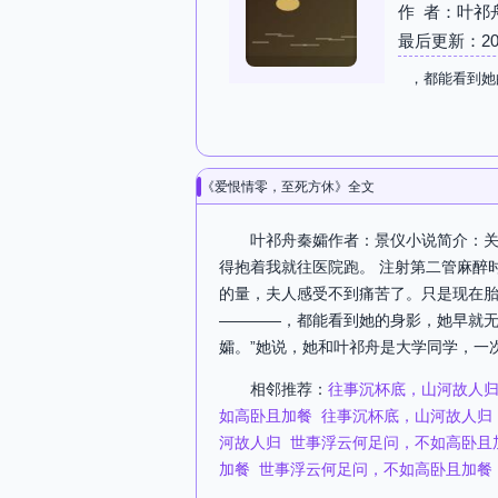
作 者：叶祁
最后更新：2026-
，都能看到她
《爱恨情零，至死方休》全文
叶祁舟秦孀作者：景仪小说简介：关
得抱着我就往医院跑。 注射第二管麻醉
的量，夫人感受不到痛苦了。只是现在胎
————，都能看到她的身影，她早就无
孀。”她说，她和叶祁舟是大学同学，一
相邻推荐：
往事沉杯底，山河故人
如高卧且加餐
往事沉杯底，山河故人归
河故人归
世事浮云何足问，不如高卧且
加餐
世事浮云何足问，不如高卧且加餐