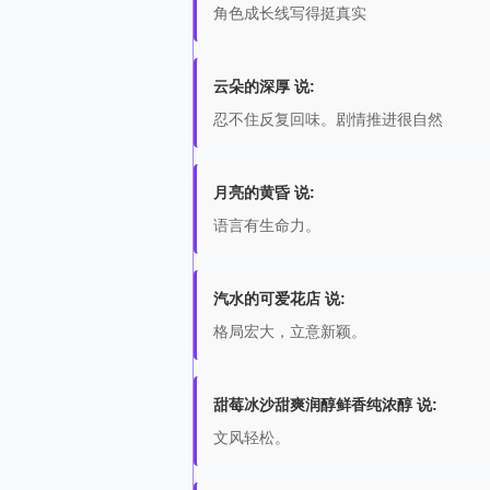
角色成长线写得挺真实
云朵的深厚 说:
忍不住反复回味。剧情推进很自然
月亮的黄昏 说:
语言有生命力。
汽水的可爱花店 说:
格局宏大，立意新颖。
甜莓冰沙甜爽润醇鲜香纯浓醇 说:
文风轻松。