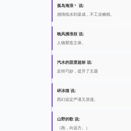
孤岛海浪丶 说:
感情线水到渠成，不工业糖精。
晚风拂淮枝 说:
人物塑造立体。
汽水的甜度超标 说:
反转巧妙，提升了主题
碎冰猫 说:
西幻设定严谨又浪漫。
山野的歌 说:
（跑，向远方。）