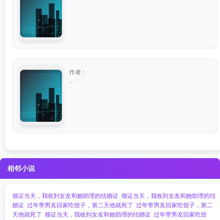
作者：
...
相邻小说
领证当天，我收到女友和她助理的结婚证
领证当天，我收到女友和她助理的结
婚证
过年带男友回家吃饺子，第二天他就死了
过年带男友回家吃饺子，第二
天他就死了
领证当天，我收到女友和她助理的结婚证
过年带男友回家吃饺