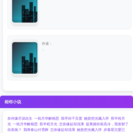
作者：
...
相邻小说
奈何缘尽误此生
一枕月华解相思
我寻你千百度
她曾把光藏入怀
剪半程月
光
一枕月华解相思
剪半程月光
怎奈缘起却浅薄
提离婚你装高冷，我发财了
你发疯？
我将春山付雪葬
怎奈缘起却浅薄
她曾把光藏入怀
岁暮星沉爱已