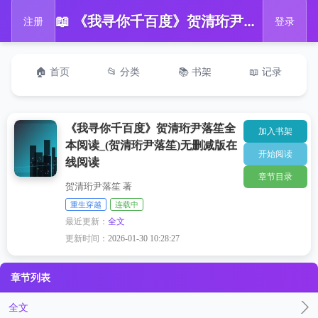
📖 《我寻你千百度》贺清珩尹落笙全本阅读_(贺清珩尹落笙)无删减版在线阅读
注册
登录
🏠 首页
📂 分类
📚 书架
📖 记录
《我寻你千百度》贺清珩尹落笙全
加入书架
本阅读_(贺清珩尹落笙)无删减版在
开始阅读
线阅读
章节目录
贺清珩尹落笙 著
重生穿越
连载中
最近更新：
全文
更新时间：
2026-01-30 10:28:27
章节列表
全文