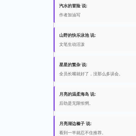
汽水的冒险 说:
作者加油写
山野的快乐泳池 说:
文笔生动活泼
星星的繁杂 说:
全员长嘴就好了，没那么多误会。
月亮的温柔海岛 说:
后劲是无限怅惘。
月亮湖边榛子 说:
看到一半就忍不住推荐。