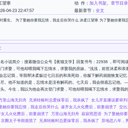
江望寒
动 作：
加入书架
、
章节目录
04-23 22:47:57
最新章节：
全文
时重生。 为了娶她你要我忘情，我走后你哭什么 沐柔江望寒 为了娶她你要我
文
名小说简介：搜索微信公众号【夜猫文学】回复书号：22938 ，即可阅
门求娶，可他却喂我喝下忘情水，求娶我的庶妹。“浅浅，前世沐柔和亲
就会忘记我，等我帮沐柔躲过七日后的和亲死劫，你服下解药就能恢复记忆
而尽。他不知道的是，忘情水是没有解药的。七天后，我会彻底忘记他。
头。今生，我以为他会再次登门求娶，可他却喂我喝下忘情水，求娶我的庶
万里山海无归舟
兄弟转账时总爱抹零后，我杀疯了
女儿开直播说要审判
娶她你要我忘情，我走后你哭什么
凑齐女儿火化费后，前妻崩溃了
交出
齐女儿火化费后，前妻崩溃了
万里山海无归舟
寂寂照思语
为了娶她你要
，京圈太子爷彻底慌了
兄弟转账时总爱抹零后，我杀疯了
异地恋八年，