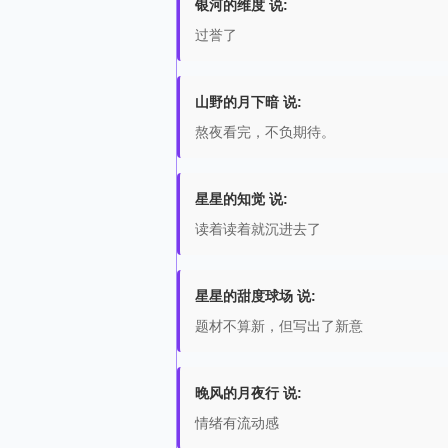
银河的维度 说:
过誉了
山野的月下暗 说:
熬夜看完，不负期待。
星星的知觉 说:
读着读着就沉进去了
星星的甜度球场 说:
题材不算新，但写出了新意
晚风的月夜行 说:
情绪有流动感