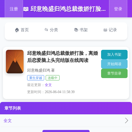
📖 邱意晚盛归鸿总裁傲娇打脸，离婚后恋爱脑上头完结版在线阅读
注册
登录
🏠 首页
📂 分类
📚 书架
📖 记录
邱意晚盛归鸿总裁傲娇打脸，离婚
加入书架
后恋爱脑上头完结版在线阅读
开始阅读
邱意晚盛归鸿 著
章节目录
重生穿越
连载中
最近更新：
全文
更新时间：
2026-06-04 11:58:39
章节列表
全文