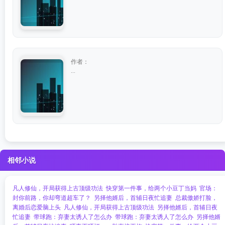
作者：
...
相邻小说
凡人修仙，开局获得上古顶级功法
快穿第一件事，给两个小豆丁当妈
官场：
封你前路，你却弯道超车了？
另择他婿后，首辅日夜忙追妻
总裁傲娇打脸，
离婚后恋爱脑上头
凡人修仙，开局获得上古顶级功法
另择他婿后，首辅日夜
忙追妻
带球跑：弃妻太诱人了怎么办
带球跑：弃妻太诱人了怎么办
另择他婿