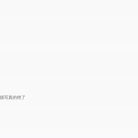
描写真的绝了