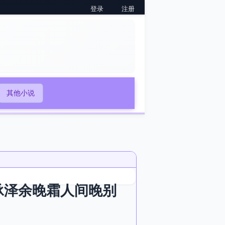
登录
注册
其他小说
承泽余晚霜人间晚别