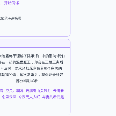
、
开始阅读
意陆承泽余晚霜
，余晚霜终于理解了陆承泽口中的那句“我们
绑在一起的混世魔王，却会在三婚三离后
之不及时，陆承泽却愿意顶着整个家族的
都是我的错，这次复婚后，我保证会好好
———部分精彩试看————...
海
空负几朝暮
云满春山关残月
云满春
，念里云深
今夜无人入眠
与妻共看云起