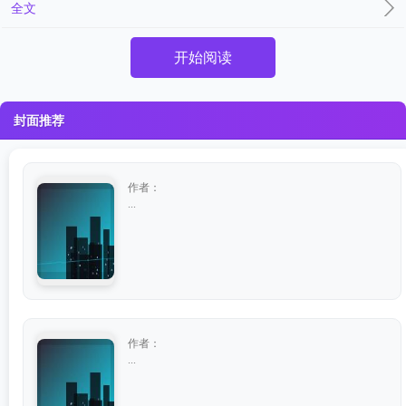
全文
开始阅读
封面推荐
作者：
...
作者：
...