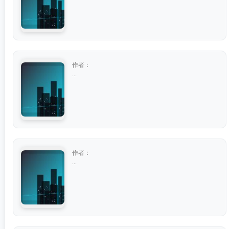
作者：
...
作者：
...