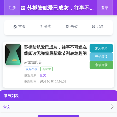
📖 苏栀陆航爱已成灰，往事不可追在线阅读无弹窗最新章节列表笔趣阁
注册
登录
🏠 首页
📂 分类
📚 书架
📖 记录
苏栀陆航爱已成灰，往事不可追在
加入书架
线阅读无弹窗最新章节列表笔趣阁
开始阅读
苏栀陆航 著
章节目录
灵异小说
连载中
最近更新：
全文
更新时间：
2026-06-04 14:08:59
章节列表
全文