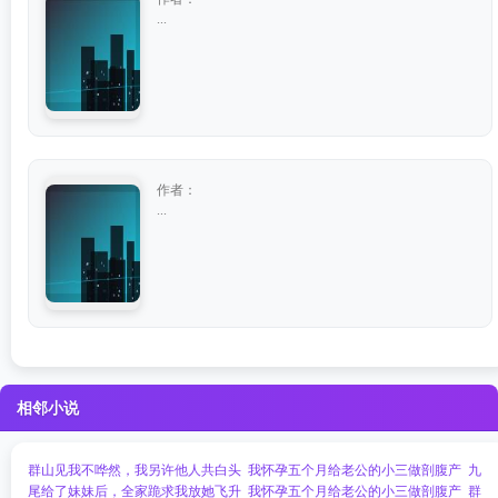
...
作者：
...
相邻小说
群山见我不哗然，我另许他人共白头
我怀孕五个月给老公的小三做剖腹产
九
尾给了妹妹后，全家跪求我放她飞升
我怀孕五个月给老公的小三做剖腹产
群