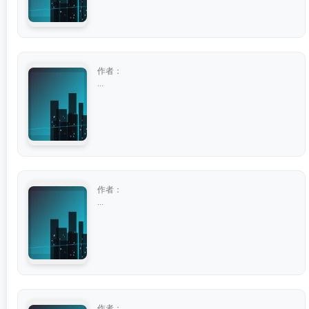
作者：
...
作者：
...
作者：