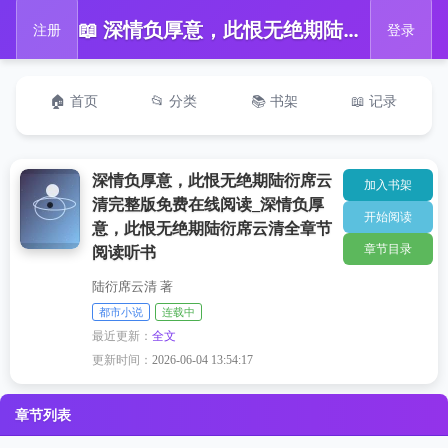
📖 深情负厚意，此恨无绝期陆衍席云清完整版免费在线阅读_深情负厚意，此恨无绝期陆衍席云清全章节阅读听书
注册
登录
🏠 首页
📂 分类
📚 书架
📖 记录
深情负厚意，此恨无绝期陆衍席云
加入书架
清完整版免费在线阅读_深情负厚
开始阅读
意，此恨无绝期陆衍席云清全章节
章节目录
阅读听书
陆衍席云清 著
都市小说
连载中
最近更新：
全文
更新时间：
2026-06-04 13:54:17
章节列表