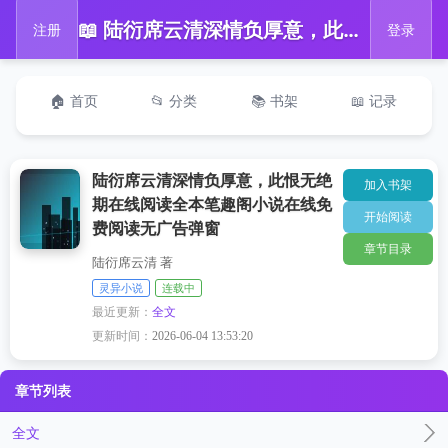
📖 陆衍席云清深情负厚意，此恨无绝期在线阅读全本笔趣阁小说在线免费阅读无广告弹窗
注册
登录
🏠 首页
📂 分类
📚 书架
📖 记录
陆衍席云清深情负厚意，此恨无绝
加入书架
期在线阅读全本笔趣阁小说在线免
开始阅读
费阅读无广告弹窗
章节目录
陆衍席云清 著
灵异小说
连载中
最近更新：
全文
更新时间：
2026-06-04 13:53:20
章节列表
全文