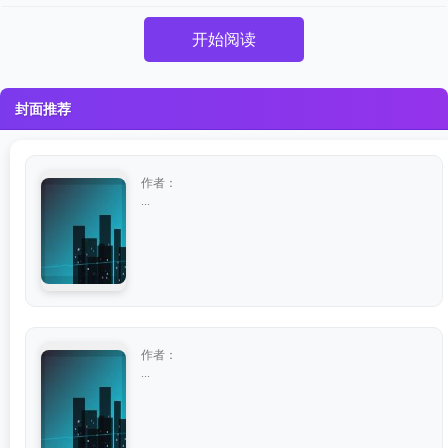
开始阅读
封面推荐
作者：
...
作者：
...