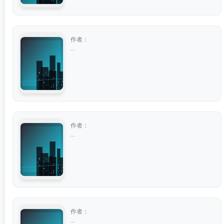
作者：
...
作者：
...
作者：
...