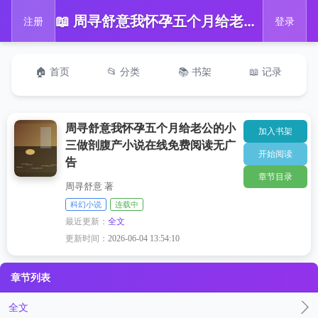
📖 周寻舒意我怀孕五个月给老公的小三做剖腹产小说在线免费阅读无广告
注册
登录
🏠 首页
📂 分类
📚 书架
📖 记录
周寻舒意我怀孕五个月给老公的小
加入书架
三做剖腹产小说在线免费阅读无广
开始阅读
告
章节目录
周寻舒意 著
科幻小说
连载中
最近更新：
全文
更新时间：
2026-06-04 13:54:10
章节列表
全文