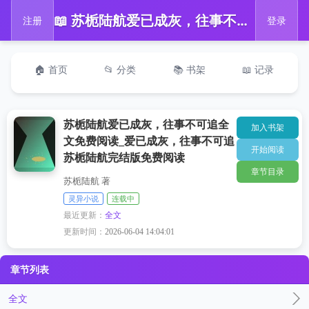
📖 苏栀陆航爱已成灰，往事不可追全文免费阅读_爱已成灰，往事不可追苏栀陆航完结版免费阅读
注册
登录
🏠 首页
📂 分类
📚 书架
📖 记录
苏栀陆航爱已成灰，往事不可追全
加入书架
文免费阅读_爱已成灰，往事不可追
开始阅读
苏栀陆航完结版免费阅读
章节目录
苏栀陆航 著
灵异小说
连载中
最近更新：
全文
更新时间：
2026-06-04 14:04:01
章节列表
全文