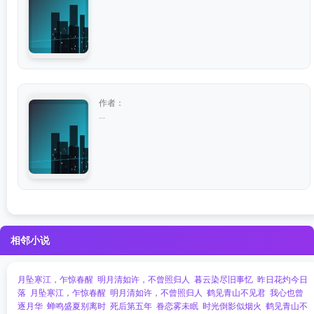
作者：
...
相邻小说
月坠寒江，乍惊春醒
明月清如许，不曾照归人
暮云染尽旧事忆
昨日花灼今日
落
月坠寒江，乍惊春醒
明月清如许，不曾照归人
鹤见青山不见君
我心也曾
逐月华
蝉鸣盛夏别离时
死后第五年
眷恋雾未眠
时光倒影似烟火
鹤见青山不